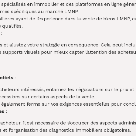
 spécialisés en immobilier et des plateformes en ligne génér
mes spécifiques au marché LMN​​P.
lières ayant de l’expérience dans la vente de biens LMNP, ca
ualifiés​​.
:
 et ajustez votre stratégie en conséquence. Cela peut inclur
supports visuels pour mieux capter l’attention des acheteurs
ntiels
:
cheteurs intéressés, entamez les négociations sur le prix et
cessions sur certains aspects de la vente.
ais également ferme sur vos exigences essentielles pour conc
es
:
cheteur, il est nécessaire de s’occuper des aspects administr
 l’organisation des diagnostics immobiliers obligatoire​​​​s.