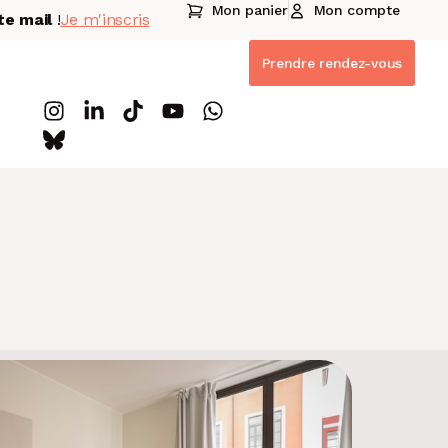
Mon panier
Mon compte
te mail
!
Je m'inscris
Prendre rendez-vous