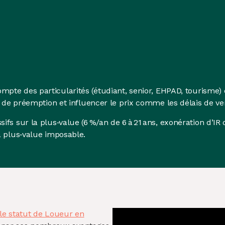
ompte des particularités (étudiant, senior, EHPAD, tourisme)
t de préemption et influencer le prix comme les délais de ve
fs sur la plus‑value (6 %/an de 6 à 21 ans, exonération d’IR d
a plus‑value imposable.
le statut de Loueur en