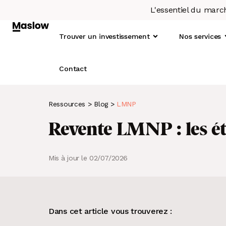
L'essentiel du marc
Trouver un investissement
Nos services
Contact
Ressources
>
Blog
>
LMNP
Qu
1.
Revente LMNP : les ét
Not
2.
L’o
3.
Mis à jour le 02/07/2026
4.
À LA UNE
LE SCORE MASLOW
Immobilier : le taux de rotation
Un concept basé sur la data
5.
locative diminue depuis 2019
6.
Dans cet article vous trouverez :