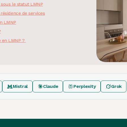
n sous le statut LMNP
 résidence de services
ien LMNP
?
re en LMNP ?
Mistral
Claude
Perplexity
Grok