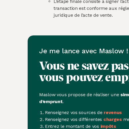
L’étape finale consiste à signer l’
transaction est conforme aux réglem
juridique de l’acte de vent​e.
Je me lance avec Maslow !
Vous ne savez pa
vous pouvez emp
Maslow vous propose de réaliser une
sim
d’emprunt
.
Renseignez vos sources de
revenus
Renseignez vos différentes
charges
me
Entrez le montant de vos
impôts