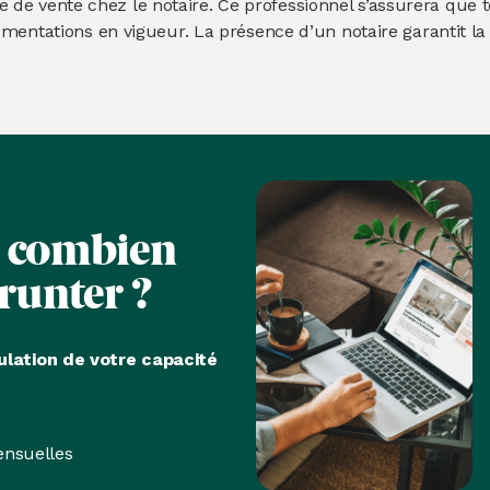
acte de vente chez le notaire. Ce professionnel s’assurera qu
entations en vigueur. La présence d’un notaire garantit la lé
s
combien
runter ?
ulation de votre capacité
nsuelles