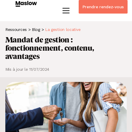
Prendre rendez-vous
Instagram
Linkedin-in
Tiktok
Youtube
Whatsapp
Ressources
>
Blog
>
La gestion locative
Mandat de gestion :
fonctionnement, contenu,
avantages
Mis à jour le 11/07/2024