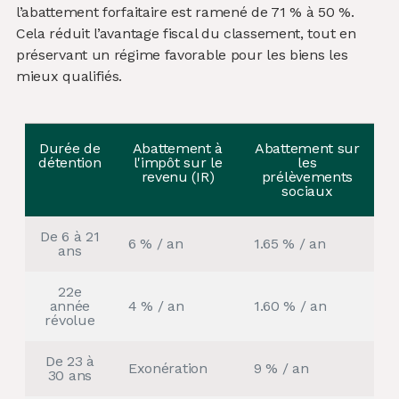
l’abattement forfaitaire est ramené de 71 % à 50 %.
Cela réduit l’avantage fiscal du classement, tout en
préservant un régime favorable pour les biens les
mieux qualifiés.
Durée de
Abattement à
Abattement sur
détention
l'impôt sur le
les
revenu (IR)
prélèvements
sociaux
De 6 à 21
6 % / an
1.65 % / an
ans
22e
année
4 % / an
1.60 % / an
révolue
De 23 à
Exonération
9 % / an
30 ans