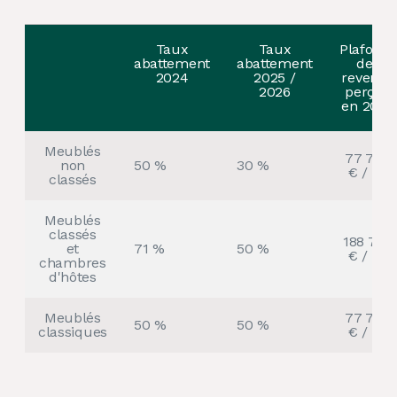
Taux
Taux
Plafonds
abattement
abattement
des
2024
2025 /
revenus
2026
perçus
en 2024
Meublés
77 700
non
50 %
30 %
€ / an
classés
Meublés
classés
188 700
et
71 %
50 %
€ / an
chambres
d'hôtes
Meublés
77 700
50 %
50 %
classiques
€ / an