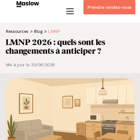
Prendre rendez-vous
Instagram
Linkedin-in
Tiktok
Youtube
Whatsapp
Ressources
>
Blog
>
LMNP
LMNP 2026 : quels sont les
changements à anticiper ?
Mis à jour le 30/06/2026