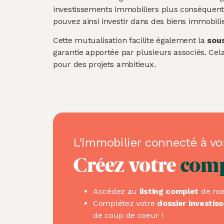
investissements immobiliers plus conséquents
pouvez ainsi investir dans des biens immobili
Cette mutualisation facilite également la
sous
garantie apportée par plusieurs associés. Cel
pour des projets ambitieux.
L’immobilier connecté à vo
Créez votre
com
Accédez au
listing complet
de nos
Complétez votre
dossier investis
de coup de coeur !