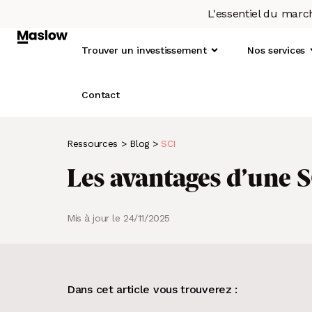
L'essentiel du marc
Trouver un investissement
Nos services
Contact
Ressources
>
Blog
>
SCI
Qu
1.
Les avantages d’une S
Not
2.
L’o
3.
Mis à jour le 24/11/2025
4.
À LA UNE
LE SCORE MASLOW
Immobilier : le taux de rotation
Un concept basé sur la data
5.
locative diminue depuis 2019
6.
Dans cet article vous trouverez :