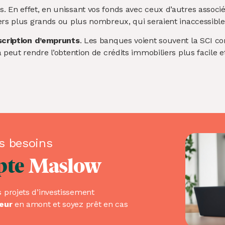
. En effet, en unissant vos fonds avec ceux d’autres associ
ers plus grands ou plus nombreux, qui seraient inaccessible
cription d’emprunts
. Les banques voient souvent la SCI c
a peut rendre l’obtention de crédits immobiliers plus facil
s besoins
pte
Maslow
 projets d’investissement
seur
en amont et soyez prêt en cas