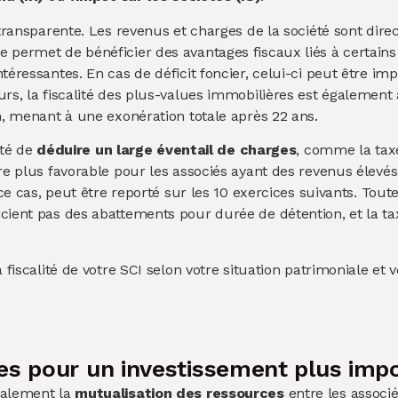
t transparente. Les revenus et charges de la société sont di
e permet de bénéficier des avantages fiscaux liés à certain
téressantes. En cas de déficit foncier, celui-ci peut être i
urs, la fiscalité des plus-values immobilières est également
on, menant à une exonération totale après 22 ans.
ité de
déduire un large éventail de charges
, comme la taxe
re plus favorable pour les associés ayant des revenus élevés, 
ce cas, peut être reporté sur les 10 exercices suivants. Toute
cient pas des abattements pour durée de détention, et la ta
fiscalité de votre SCI selon votre situation patrimoniale et vo
es pour un investissement plus imp
galement la
mutualisation des ressources
entre les associ