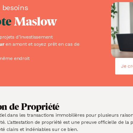
s besoins
te
Maslow
projets d’investissement
ur
en amont et soyez prêt en cas de
même endroit
Je c
on de Propriété
tiel dans les transactions immobilières pour plusieurs raiso
é. L’attestation de propriété est une preuve officielle de la 
té clairs et indéniables sur ce bien.