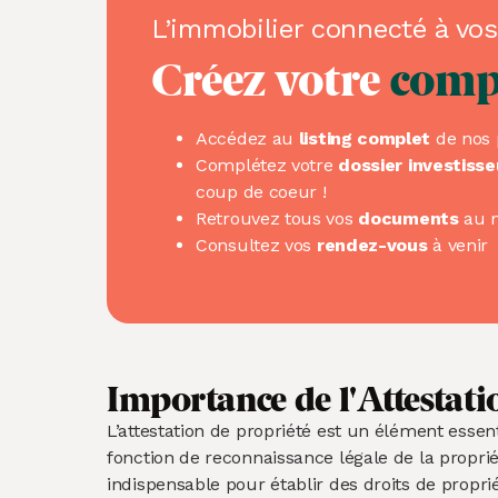
L’immobilier connecté à vo
Créez votre
comp
Accédez au
listing complet
de nos 
Complétez votre
dossier investisse
coup de coeur !
Retrouvez tous vos
documents
au 
Consultez vos
rendez-vous
à venir
Importance de l'Attestati
L’attestation de propriété est un élément essen
fonction de reconnaissance légale de la propriét
indispensable pour établir des droits de proprié