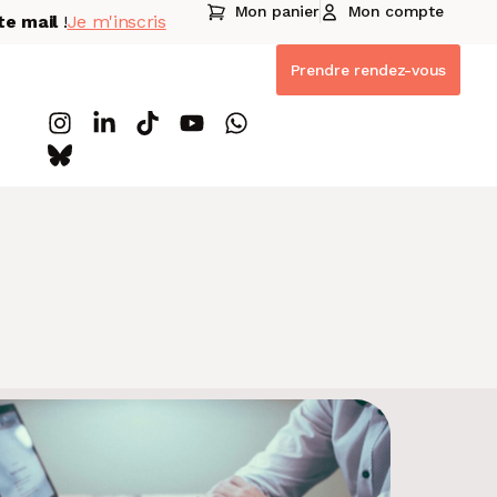
Mon panier
Mon compte
te mail
!
Je m'inscris
Prendre rendez-vous