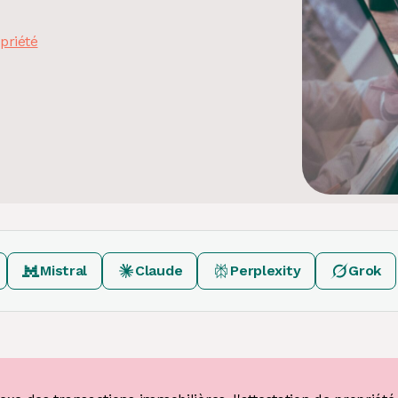
priété
Mistral
Claude
Perplexity
Grok