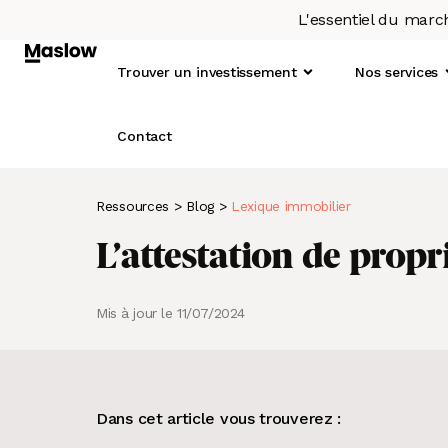
L'essentiel du marc
Trouver un investissement
Nos services
Contact
Ressources
>
Blog
>
Lexique immobilier
Qu
1.
L’attestation de propr
Not
2.
L’o
3.
Mis à jour le 11/07/2024
4.
À LA UNE
LE SCORE MASLOW
Immobilier : le taux de rotation
Un concept basé sur la data
5.
locative diminue depuis 2019
6.
Dans cet article vous trouverez :